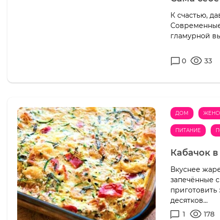
К счастью, д
Современные 
гламурной вы
0
33
ДОМ
ЖЕНС
ПИТАНИЕ
П
Кабачок в
Вкуснее жаре
запечённые 
приготовить 
десятков...
1
178