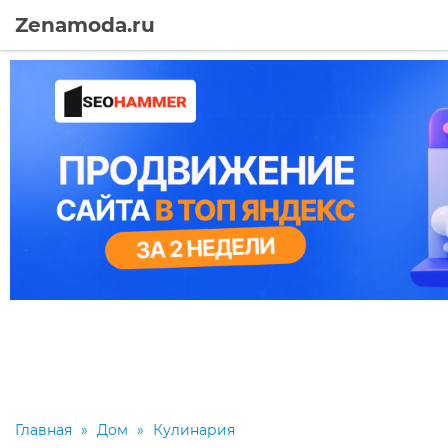
Zenamoda.ru
Главная
»
Дом
»
Кулинария