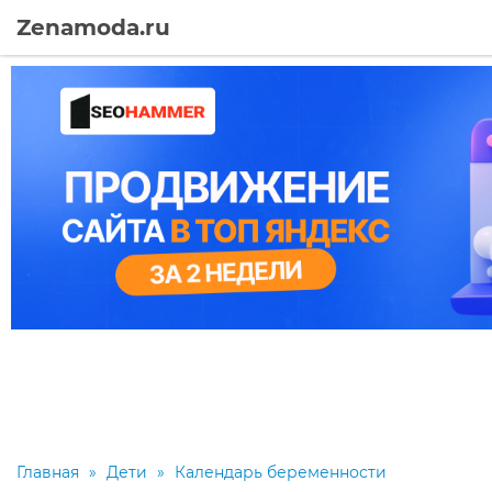
Zenamoda.ru
Главная
»
Дети
»
Календарь беременности