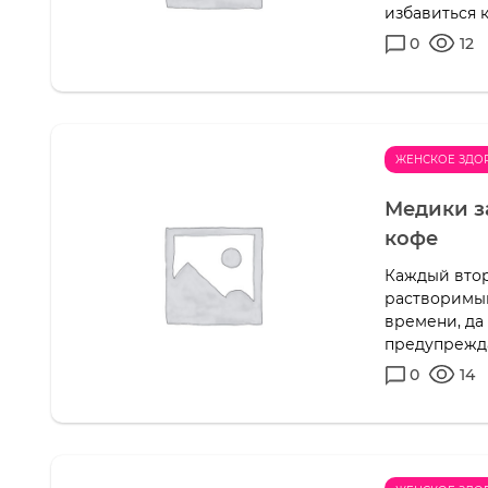
избавиться 
0
12
ЖЕНСКОЕ ЗДО
Медики з
кофе
Каждый втор
растворимый
времени, да
предупреждаю
0
14