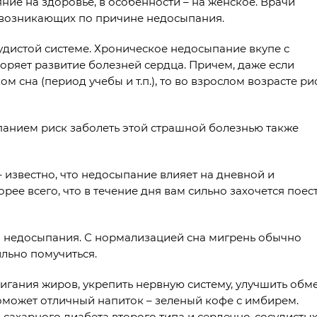
ние на здоровье, в особенности – на женское. Врачи
, возникающих по причине недосыпания.
удистой системе. Хроническое недосыпание вкупе с
яет развитие болезней сердца. Причем, даже если
м сна (период учебы и т.п.), то во взрослом возрасте ри
ыпанием риск заболеть этой страшной болезнью также
 известно, что недосыпание влияет на дневной и
рее всего, что в течение дня вам сильно захочется поес
о недосыпания. С нормализацией сна мигрень обычно
ильно помучиться.
жигания жиров, укрепить нервную систему, улучшить обм
поможет отличный напиток – зеленый кофе с имбирем.
сахарного диабета второго типа и сердечно-сосудисты