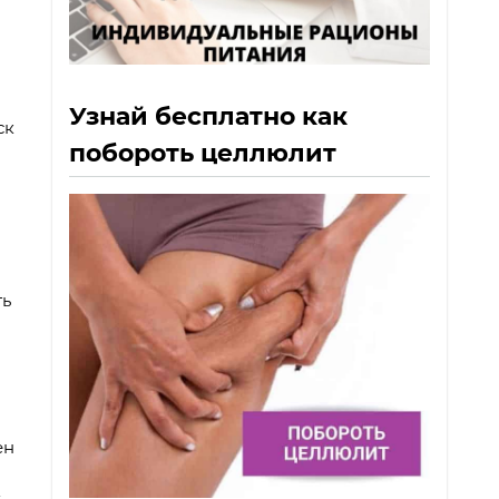
Узнай бесплатно как
ск
побороть целлюлит
ть
ен
х