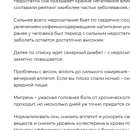
Недостаток сна оказывает крайне негативное влия
составили рейтинг наиболее частых заболеваний
Сильнее всего недосыпание бьет по сердечно-сос
увлечением кофеиносодержащими напитками ускор
ранее у человека был период с сильным недостатко
заболеть остается достаточно высоким.
Далее по списку идет сахарный диабет – с недос
заметно повышается.
Проблемы с весом, вплоть до сильного ожирения –
вечерний аппетит. Если вы плохо спали ночью – ско
вредной пищи.
Мигрень – ужасная головная боль от хроническог
проходит, но несколько дней уж точно придется с
Нормализовать сон, снизить аппетит и ускорить с
веществ и снизить уровень холестерина в крови 
Напиток эффективен в профилактике бессонницы, 