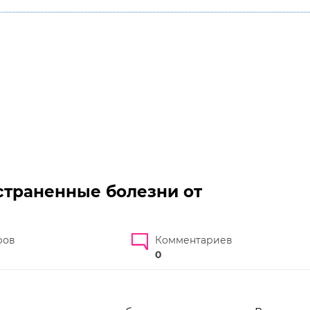
страненные болезни от
ров
Комментариев
0