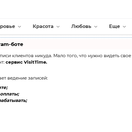
ровье
Красота
Любовь
Еще
ram-боте
 записи клиентов никуда. Мало того, что нужно видеть св
нт:
сервис VisitTime.
ает ведение записей:
те;
оплаты;
абатывать;