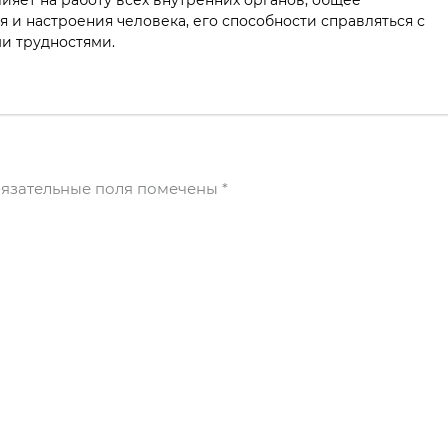
ияет на работу всех внутренних органов, общее
я и настроения человека, его способности справляться с
и трудностями.
язательные поля помечены
*