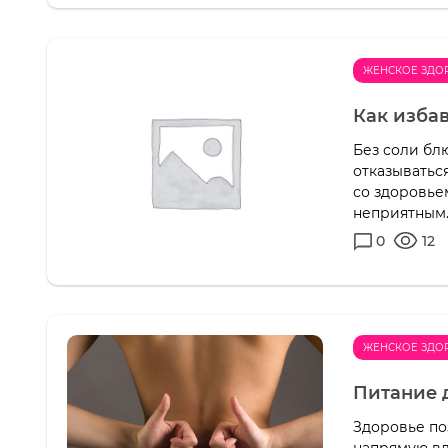
ЖЕНСКОЕ ЗДО
Как изба
Без соли блю
отказыватьс
со здоровье
неприятным..
0
12
ЖЕНСКОЕ ЗДО
Питание 
Здоровье по