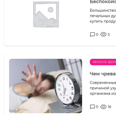
Беспокойс
Большинство
печальных дум
купить проду
0
5
ЖЕНСКОЕ ЗДОР
Чем чрева
Современные 
причиной уху
организма изл
0
16