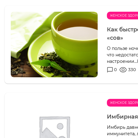
ЖЕНСКОЕ ЗДОР
Как быстр
«сов»
О пользе ночн
что недостат
настроении…Н
0
330
ЖЕНСКОЕ ЗДОР
Имбирная 
Имбирь давн
иммунитета, 