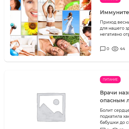
Иммунитет
Приход весны
для нашего з
негативно от
0
44
ПИТАНИЕ
Врачи наз
опасным 
Болит сердце
подкатила ха
бабушки до с