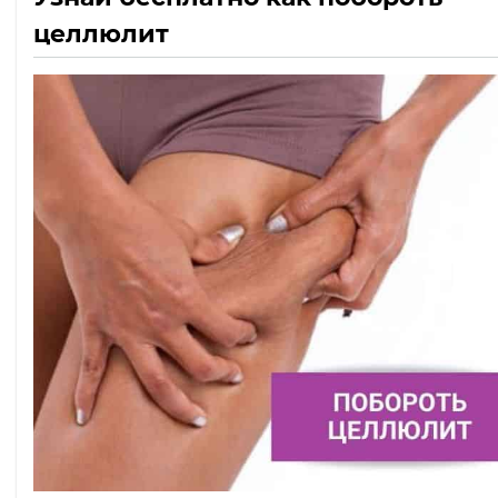
целлюлит