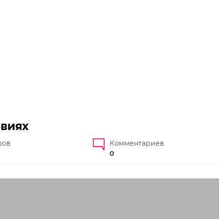
овиях
ров
Комментариев
0