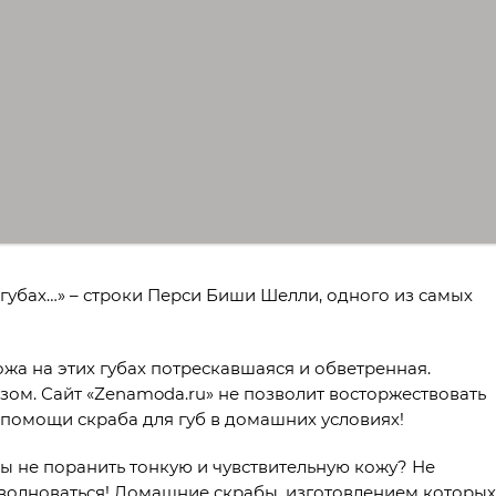
 губах…» – строки Перси Биши Шелли, одного из самых
ожа на этих губах потрескавшаяся и обветренная.
зом. Сайт «Zenamoda.ru» не позволит восторжествовать
и помощи скраба для губ в домашних условиях!
обы не поранить тонкую и чувствительную кожу? Не
 волноваться! Домашние скрабы, изготовлением которых