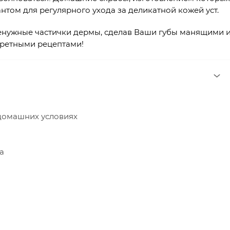
том для регулярного ухода за деликатной кожей уст.
енужные частички дермы, сделав Ваши губы манящими 
кретными рецептами!
 домашних условиях
а