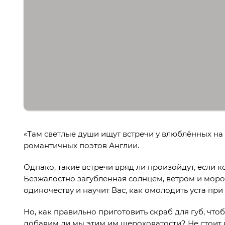
«Там светлые души ищут встречи у влюблённых на
романтичных поэтов Англии.
Однако, такие встречи вряд ли произойдут, если к
Безжалостно загубленная солнцем, ветром и моро
одиночеству и научит Вас, как омолодить уста пр
Но, как правильно приготовить скраб для губ, чт
добавим ли мы этим им шероховатости? Не стоит