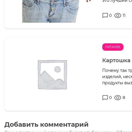
это лучший с
0
11
ПИТАНИЕ
Картошка 
Почему так т
изделий, нес
продукты выз
0
8
Добавить комментарий