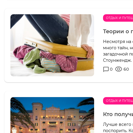
ОТДЫХ И ПУТЕ
Теории о
Несмотря на 
много тайн, 
загадочной п
Стоунжендж.
0
60
ОТДЫХ И ПУТЕ
Кто получ
Лучше всего 
поспорить. К