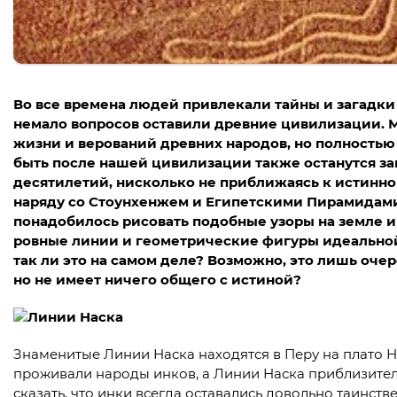
Во все времена людей привлекали тайны и загадки
немало вопросов оставили древние цивилизации. 
жизни и верований древних народов, но полностью
быть после нашей цивилизации также останутся заг
десятилетий, нисколько не приближаясь к истин
наряду со Стоунхенжем и Египетскими Пирамидами
понадобилось рисовать подобные узоры на земле и
ровные линии и геометрические фигуры идеальной 
так ли это на самом деле? Возможно, это лишь очер
но не имеет ничего общего с истиной?
Знаменитые Линии Наска находятся в Перу на плато На
проживали народы инков, а Линии Наска приблизитель
сказать, что инки всегда оставались довольно таинств