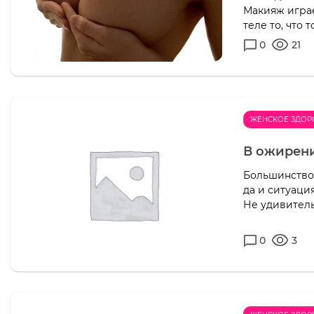
Макияж играе
теле то, что
0
21
ЖЕНСКОЕ ЗДОР
В ожирени
Большинство 
да и ситуаци
Не удивитель
0
3