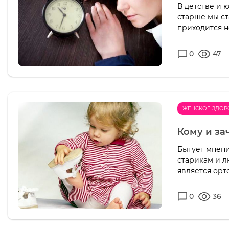
В детстве и 
старше мы ст
приходится н
0
47
ЖЕНСКОЕ ЗДОР
Кому и за
Бытует мнени
старикам и л
является орт
0
36