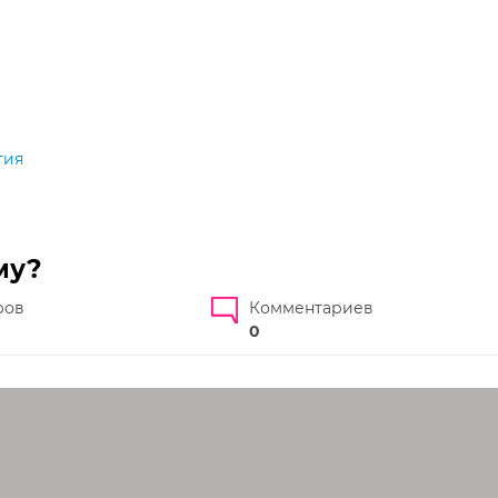
гия
му?
ров
Комментариев
0