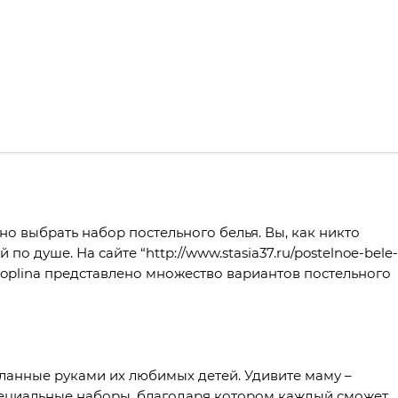
о выбрать набор постельного белья. Вы, как никто
 по душе. На сайте “http://www.stasia37.ru/postelnoe-bele-
iz-poplina представлено множество вариантов постельного
ланные руками их любимых детей. Удивите маму –
специальные наборы, благодаря котором каждый сможет