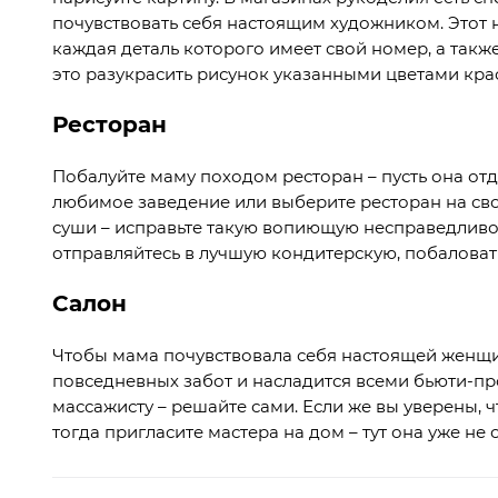
почувствовать себя настоящим художником. Этот н
каждая деталь которого имеет свой номер, а такж
это разукрасить рисунок указанными цветами кра
Ресторан
Побалуйте маму походом ресторан – пусть она отдо
любимое заведение или выберите ресторан на св
суши – исправьте такую вопиющую несправедливос
отправляйтесь в лучшую кондитерскую, побалова
Салон
Чтобы мама почувствовала себя настоящей женщино
повседневных забот и насладится всеми бьюти-про
массажисту – решайте сами. Если же вы уверены, ч
тогда пригласите мастера на дом – тут она уже не 