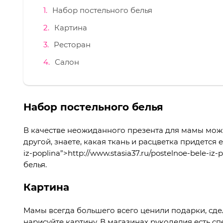
Набор постельного белья
Картина
Ресторан
Салон
Набор постельного белья
В качестве неожиданного презента для мамы можн
другой, знаете, какая ткань и расцветка придется ей
iz-poplina”>http://www.stasia37.ru/postelnoe-bele-
белья.
Картина
Мамы всегда большего всего ценили подарки, сде
нарисуйте картину. В магазинах рукоделия есть 