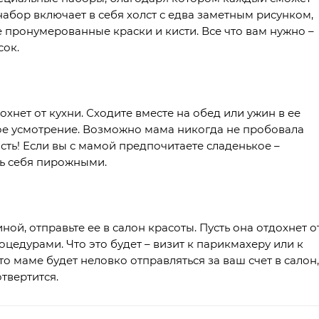
абор включает в себя холст с едва заметным рисунком,
е пронумерованные краски и кисти. Все что вам нужно –
сок.
хнет от кухни. Сходите вместе на обед или ужин в ее
ое усмотрение. Возможно мама никогда не пробовала
ть! Если вы с мамой предпочитаете сладенькое –
ть себя пирожными.
й, отправьте ее в салон красоты. Пусть она отдохнет о
цедурами. Что это будет – визит к парикмахеру или к
то маме будет неловко отправляться за ваш счет в салон,
отвертится.