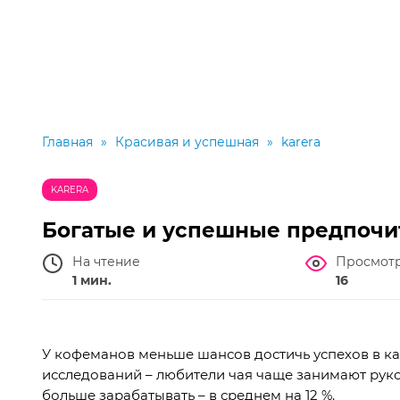
Главная
»
Красивая и успешная
»
karera
KARERA
Богатые и успешные предпочи
На чтение
Просмот
1 мин.
16
У кофеманов меньше шансов достичь успехов в ка
исследований – любители чая чаще занимают рук
больше зарабатывать – в среднем на 12 %.