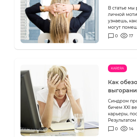
В статье мы
личной моти
узнаешь, ка
могут помеша
0
17
KARERA
Как обез
выгорани
Синдром про
бичем ХХІ в
карьеры, по
Результатом 
0
14