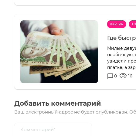
KARERA
Г
Где быст
Милые девуш
необычную, 
увидели пре
платье, а за
0
16
Добавить комментарий
Ваш электронный адрес не будет опубликован.
Об