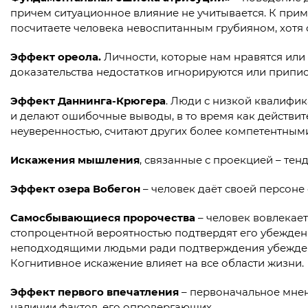
причем ситуационное влияние не учитывается. К пример
посчитаете человека невоспитанным грубияном, хотя о
Эффект ореола.
Личности, которые нам нравятся или
доказательства недостатков игнорируются или припис
Эффект Даннинга-Крюгера
. Люди с низкой квалифи
и делают ошибочные выводы, в то время как действ
неуверенностью, считают других более компетентным
Искажения мышления
, связанные с проекцией – те
Эффект озера Вобегон
– человек даёт своей персоне
Самосбывающиеся пророчества
– человек вовлекает
стопроцентной вероятностью подтвердят его убежден
неподходящими людьми ради подтверждения убеждения:
Когнитивное искажение влияет на все области жизни.
Эффект первого впечатления
– первоначальное мнен
наличии фактов, его опровергающих.