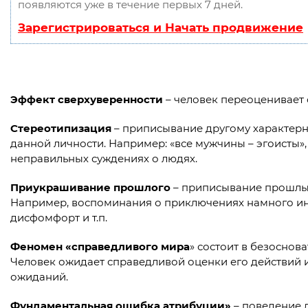
появляются уже в течение первых 7 дней.
Зарегистрироваться и Начать продвижение
Эффект сверхуверенности
– человек переоценивает 
Стереотипизация
– приписывание другому характерн
данной личности. Например: «все мужчины – эгоисты», 
неправильных суждениях о людях.
Приукрашивание прошлого
– приписывание прошлым
Например, воспоминания о приключениях намного инте
дисфомфорт и т.п.
Феномен «справедливого мира
» состоит в безоснов
Человек ожидает справедливой оценки его действий и
ожиданий.
Фундаментальная ошибка атрибуции»
– поведение д