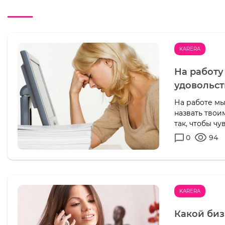
KARERA
На работу 
удовольс
На работе м
назвать твои
так, чтобы ч
0
94
KARERA
Какой биз