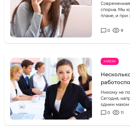
Современная
спорна. Мы 
плане, и при
0
9
KARERA
Несколько
работоспо
Никому не по
Сегодня, нап
одним махом 
0
11