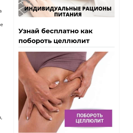
а
се
Узнай бесплатно как
побороть целлюлит
,