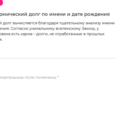
Я
армический долг по имени и дате рождения
 долг вычисляется благодаря тщательному анализу имени
ения. Согласно уникальному вселенскому Закону, у
овека есть карма – долги, не отработанные в прошлых
х.
язательные поля помечены
*