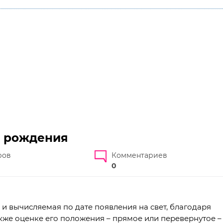
е рождения
ров
Комментариев
0
и вычисляемая по дате появления на свет, благодаря
акже оценке его положения – прямое или перевернутое –