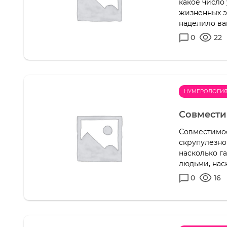
какое число
жизненных э
наделило ваш
0
22
НУМЕРОЛОГИ
Совмести
Совместимос
скрупулезно
насколько г
людьми, наск
0
16