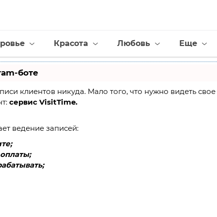
ровье
Красота
Любовь
Еще
ram-боте
 записи клиентов никуда. Мало того, что нужно видеть св
нт:
сервис VisitTime.
ает ведение записей:
те;
оплаты;
абатывать;