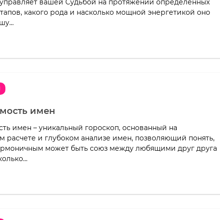
 управляет вашей Судьбой на протяжении определенных
тапов, какого рода и насколько мощной энергетикой оно
у...
Я
мость имен
ть имен – уникальный гороскоп, основанный на
м расчете и глубоком анализе имен, позволяющий понять,
армоничным может быть союз между любящими друг друга
олько...