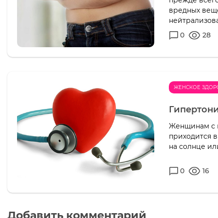
прежде всего
вредных веще
нейтрализоват
0
28
ЖЕНСКОЕ ЗДОР
Гипертони
Женщинам с 
приходится в
на солнце ил
0
16
Добавить комментарий