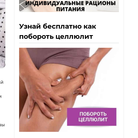
Узнай бесплатно как
побороть целлюлит
ой
и
и
вы