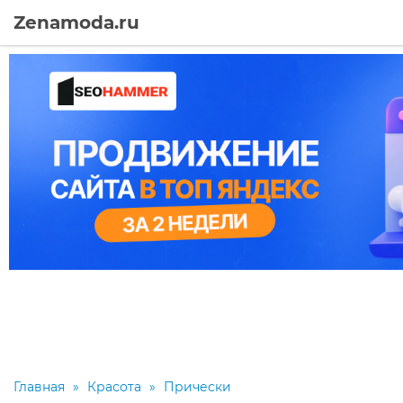
Zenamoda.ru
Главная
»
Красота
»
Прически