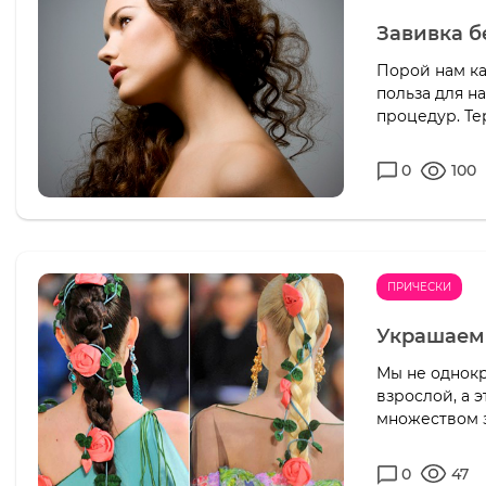
Завивка б
Порой нам ка
польза для н
процедур. Те
0
100
ПРИЧЕСКИ
Украшаем
Мы не однокр
взрослой, а 
множеством з
0
47