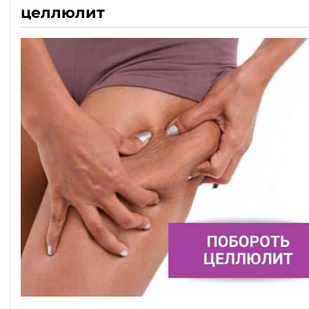
целлюлит