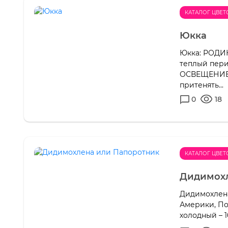
КАТАЛОГ ЦВЕТ
Юкка
Юкка: РОДИ
теплый пери
ОСВЕЩЕНИЕ: 
притенять...
0
18
КАТАЛОГ ЦВЕТ
Дидимохл
Дидимохлен
Америки, По
холодный – 