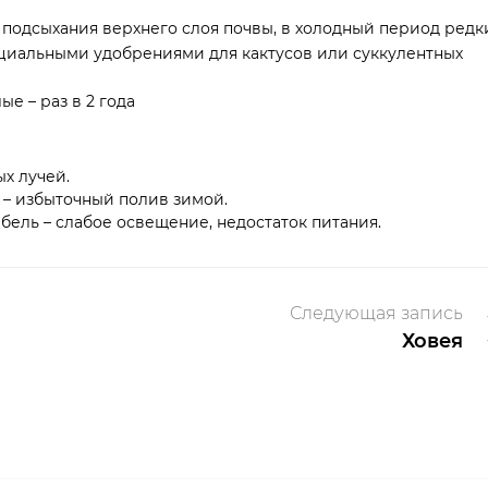
подсыхания верхнего слоя почвы, в холодный период редк
ециальными удобрениями для кактусов или суккулентных
е – раз в 2 года
ых лучей.
 – избыточный полив зимой.
бель – слабое освещение, недостаток питания.
Следующая запись
Ховея