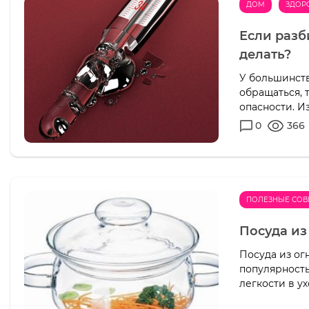
ДОМ
ЗДОР
Если разб
делать?
У большинств
обращаться, 
опасности. Из
0
366
ПОЛЕЗНЫЕ СОВ
Посуда из
Посуда из ог
популярность
легкости в у