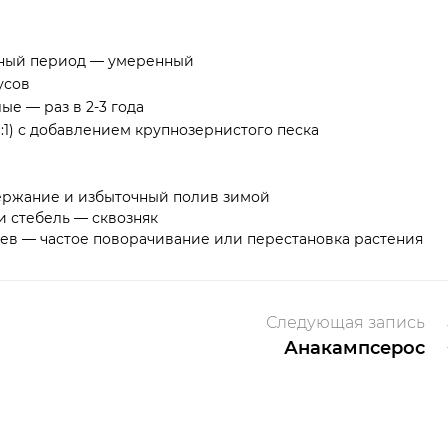
дный период — умеренный
усов
е — раз в 2-3 года
:1) с добавлением крупнозернистого песка
ержание и избыточный полив зимой
и стебель — сквозняк
ев — частое поворачивание или перестановка растения
Следующая запись
Анакампсерос