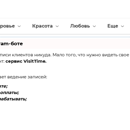
ровье
Красота
Любовь
Еще
ram-боте
 записи клиентов никуда. Мало того, что нужно видеть св
нт:
сервис VisitTime.
ает ведение записей:
те;
оплаты;
абатывать;