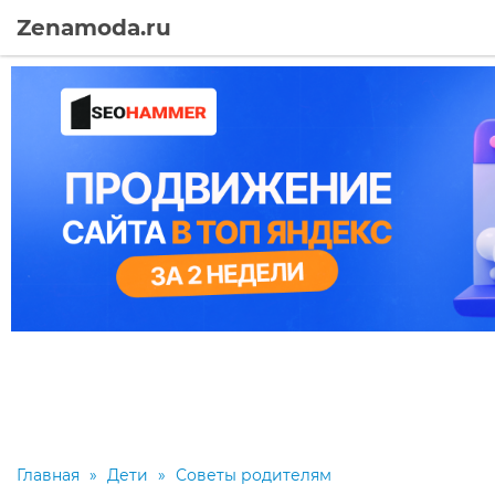
Zenamoda.ru
Главная
»
Дети
»
Советы родителям