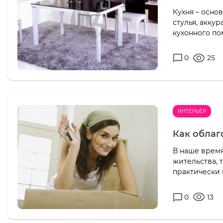
Кухня – основ
стулья, акку
кухонного по
0
25
ИНТЕРЬЕР
Как облаг
В наше врем
жительства, 
практически 
0
13