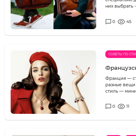
них выбрать -
0
45
СОВЕТЫ ПО СТ
Французск
Франция — ст
разные вещи 
стиль — мини
0
11