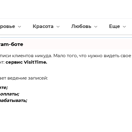
ровье
Красота
Любовь
Еще
ram-боте
 записи клиентов никуда. Мало того, что нужно видеть св
нт:
сервис VisitTime.
ает ведение записей:
те;
оплаты;
абатывать;