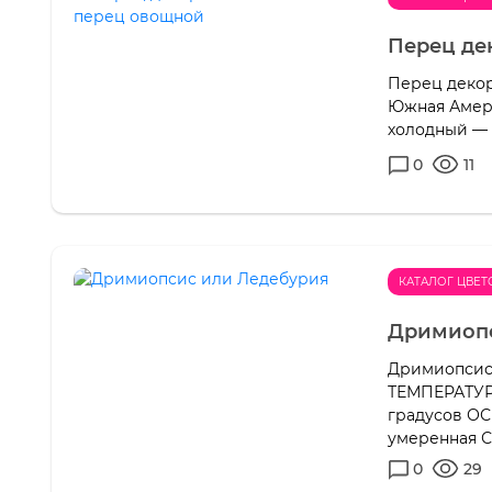
Перец де
Перец деко
Южная Амери
холодный — 
0
11
КАТАЛОГ ЦВЕТ
Дримиопс
Дримиопсис
ТЕМПЕРАТУРА:
градусов О
умеренная С
0
29