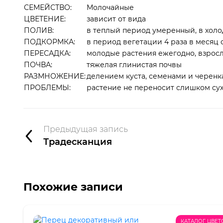
СЕМЕЙСТВО:
Молочайные
ЦВЕТЕНИЕ:
зависит от вида
ПОЛИВ:
в теплый период умеренный, в хол
ПОДКОРМКА:
в период вегетации 4 раза в меся
ПЕРЕСАДКА:
молодые растения ежегодно, взросл
ПОЧВА:
тяжелая глинистая почвы
РАЗМНОЖЕНИЕ:
делением куста, семенами и черен
ПРОБЛЕМЫ:
растение не переносит слишком сух
Предыдущая запись
Традесканция
Похожие записи
КАТАЛОГ ЦВЕТ