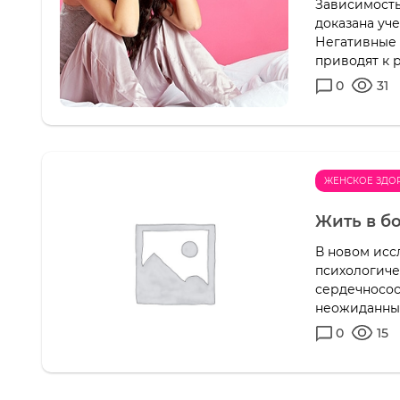
Зависимость
доказана уч
Негативные 
приводят к р
0
31
ЖЕНСКОЕ ЗДО
Жить в б
В новом исс
психологиче
сердечносос
неожиданны
0
15