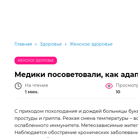
Главная
»
Здоровье
»
Женское здоровье
ЖЕНСКОЕ ЗДОРОВЬЕ
Медики посоветовали, как ада
На чтение
Просмот
1 мин.
10
С приходом похолодания и дождей больницы бу
простуды и гриппа. Резкая смена температуры – в
ослабленного иммунитета. Метеозависимые жител
Наблюдается обострение хронических заболеваний