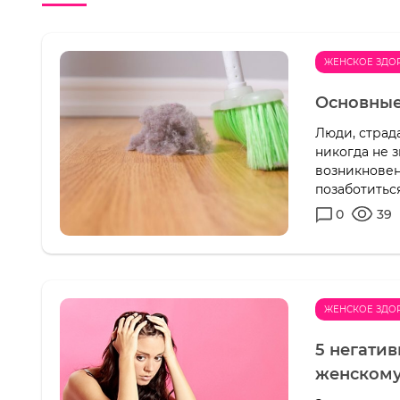
ЖЕНСКОЕ ЗДО
Основные
Люди, страд
никогда не 
возникновен
позаботиться 
0
39
ЖЕНСКОЕ ЗДО
5 негатив
женскому