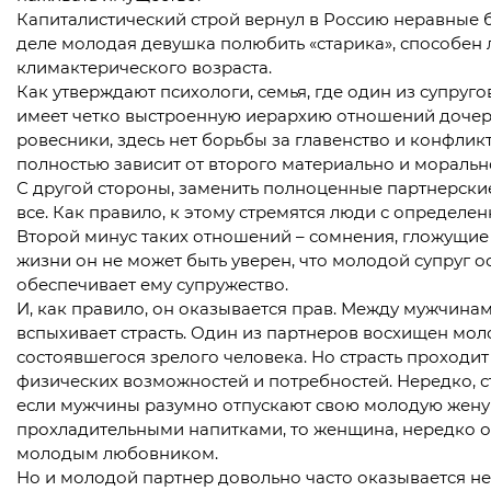
Капиталистический строй вернул в Россию неравные 
деле молодая девушка полюбить «старика», способе
климактерического возраста.
Как утверждают психологи, семья, где один из супруго
имеет четко выстроенную иерархию отношений дочери 
ровесники, здесь нет борьбы за главенство и конфлик
полностью зависит от второго материально и морально
С другой стороны, заменить полноценные партнерски
все. Как правило, к этому стремятся люди с определе
Второй минус таких отношений – сомнения, гложущие 
жизни он не может быть уверен, что молодой супруг ос
обеспечивает ему супружество.
И, как правило, он оказывается прав. Между мужчин
вспыхивает страсть. Один из партнеров восхищен мол
состоявшегося зрелого человека. Но страсть проходит
физических возможностей и потребностей. Нередко, с
если мужчины разумно отпускают свою молодую жену п
прохладительными напитками, то женщина, нередко оч
молодым любовником.
Но и молодой партнер довольно часто оказывается н