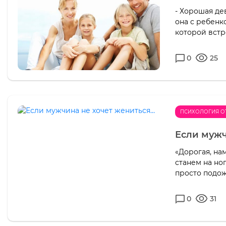
- Хорошая дев
она с ребенк
которой встр
0
25
ПСИХОЛОГИЯ 
Если мужч
«Дорогая, на
станем на но
просто подожд
0
31