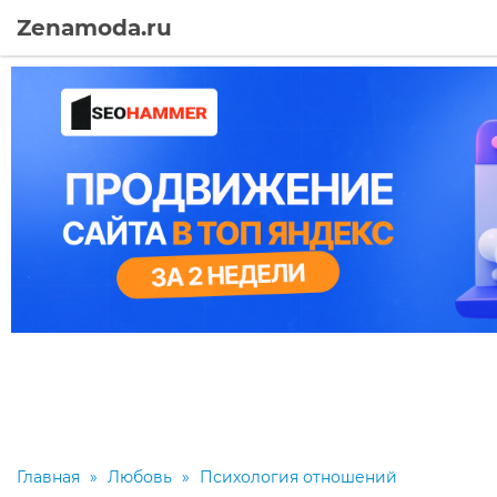
Zenamoda.ru
Главная
»
Любовь
»
Психология отношений