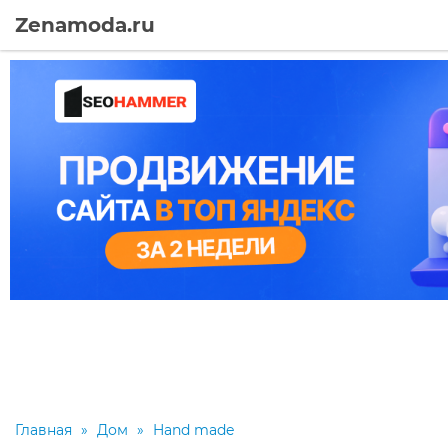
Zenamoda.ru
Главная
»
Дом
»
Hand made