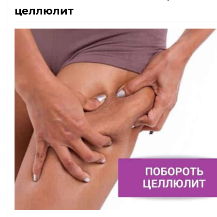
целлюлит