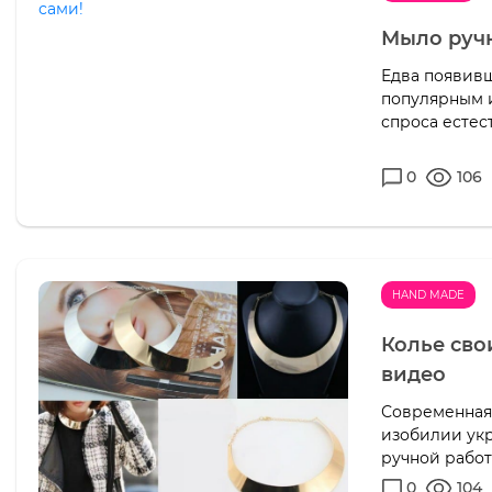
Мыло ручн
Едва появивш
популярным и
спроса естес
0
106
HAND MADE
Колье сво
видео
Современная 
изобилии укр
ручной работ
0
104