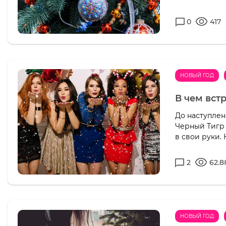
0
417
НОВЫЙ ГОД
В чем вст
До наступлен
Черный Тигр 
в свои руки.
2
62.8
НОВЫЙ ГОД