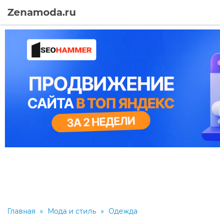
Zenamoda.ru
Главная
»
Мода и стиль
»
Одежда