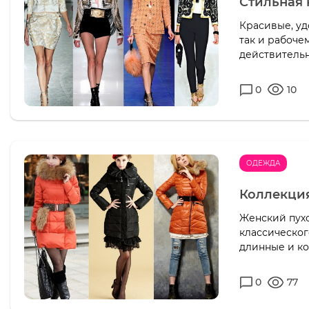
Стильная 
Красивые, уд
так и рабоче
действительн
0
10
ОДЕЖДА
Коллекция
Женский пухо
классическог
длинные и ко
0
77