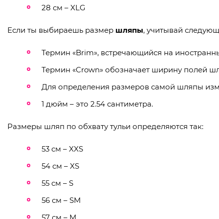
28 см – XLG
Если ты выбираешь размер
шляпы
, учитывай следующ
Термин «Brim», встречающийся на иностранных
Термин «Crown» обозначает ширину полей шл
Для определения размеров самой шляпы измер
1 дюйм – это 2.54 сантиметра.
Размеры шляп по обхвату тульи определяются так:
53 см – XXS
54 см – XS
55 см – S
56 см – SM
57 см – M