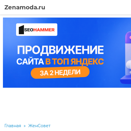
Zenamoda.ru
Главная
»
ЖенСовет