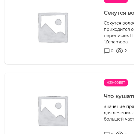
Секутся в
Секутся воло
приходится о
переписке. П
"Zenamoda.
0
2
ЖЕНСОВЕТ
Что кушат
Значение пра
для лечения 
большей част