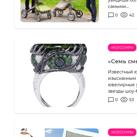
увидишь бол
самыми...
0
42
АКСЕССУАРЫ
«Семь сме
Известный ю
изысканным 
ювелирные у
звезды шоу-б
0
53
АКСЕССУАРЫ