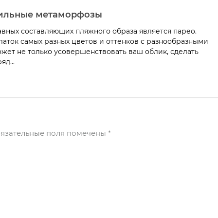
тильные метаморфозы
авных составляющих пляжного образа является парео.
аток самых разных цветов и оттенков с разнообразными
жет не только усовершенствовать ваш облик, сделать
д...
язательные поля помечены
*