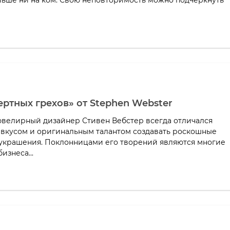
ьше ни на ком. Свою неповторимость можно подчеркнуть
ртных грехов» от Stephen Webster
велирный дизайнер Стивен Вебстер всегда отличался
вкусом и оригинальным талантом создавать роскошные
крашения. Поклонницами его творений являются многие
изнеса...