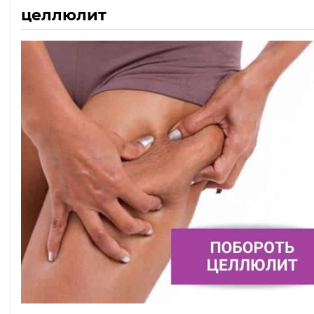
целлюлит