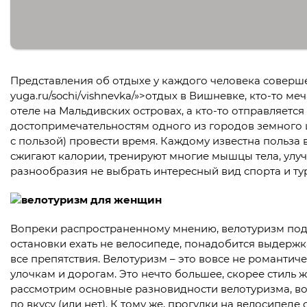
Представления об отдыхе у каждого человека совершен
yuga.ru/sochi/vishnevka/»>отдых в Вишневке, кто-то ме
отеле на Мальдивских островах, а кто-то отправляетс
достопримечательностям одного из городов земного ш
с пользой) провести время. Каждому известна польза
сжигают калории, тренируют многие мышцы тела, улу
разнообразия не выбрать интересный вид спорта и ту
Вопреки распространенному мнению, велотуризм подх
остановки ехать не велосипеде, понадобится выдержк
все препятствия. Велотуризм – это вовсе не романти
улочкам и дорогам. Это нечто большее, скорее стиль
рассмотрим основные разновидности велотуризма, во
по вкусу (или нет). К тому же, прогулки на велосипед