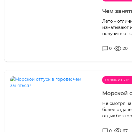
Чем занят
Лето – отлич
изматывают и
получить от с
0
20
ОТДЫХ И ПУТЕ
Морской о
Не смотря на
более отдале
отдых без го
0
67