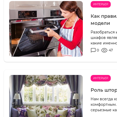
ИНТЕРЬЕР
Как прави
модели
Разобраться 
шкафов являе
какие именно
0
47
ИНТЕРЬЕР
Роль штор
Нам всегда х
комфортным. 
серьезные ка