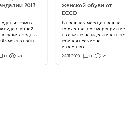
сандалии 2013
женской обуви от
ECCO
 один из самых
В прошлом месяце прошло
х видов летней
торжественное мероприятие
оллекциях модных
по случаю пятидесятилетнего
013 можно найти...
юбилея всемирно
известного...
24.11.2010
0
28
0
25