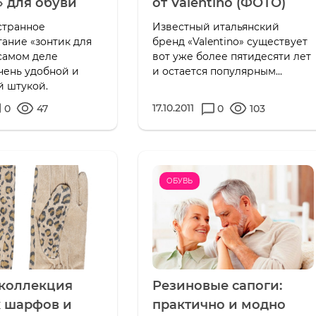
» для обуви
от Valentino (ФОТО)
странное
Известный итальянский
ание «зонтик для
бренд «Valentino» существует
самом деле
вот уже более пятидесяти лет
чень удобной и
и остается популярным...
й штукой.
17.10.2011
0
47
0
103
ОБУВЬ
коллекция
Резиновые сапоги:
 шарфов и
практично и модно