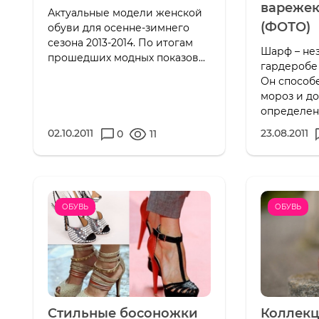
варежек
Актуальные модели женской
(ФОТО)
обуви для осенне-зимнего
сезона 2013-2014. По итогам
Шарф – не
прошедших модных показов...
гардеробе
Он способе
мороз и д
определенн
02.10.2011
23.08.2011
0
11
ОБУВЬ
ОБУВЬ
Стильные босоножки
Коллекц