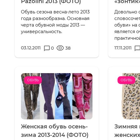
Pazolini 2013 (ФОТО)
«зонтик
Обувь сезона весна-лето 2013
Довольно 
года разнообразна. Основная
словосочет
черта обувной моды 2013 —
обуви» на 
универсальность.
является о
практично
03.12.2011
17.11.2011
0
38
ОБУВЬ
ОБУВЬ
Женская обувь осень-
Зимняя 
зима 2013-2014 (ФОТО)
женских