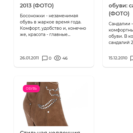
2013 (ФОТО)
обуви: 
(ФОТО)
Босоножки - незаменимая
обувь в жаркое время года.
Сандалии –
Комфорт, удобство и, конечно
комфортны
же, красота - главные...
обуви. В к
сандалий 2
26.01.2011
15.12.2010
0
46
ОБУВЬ
Стильная коллекция