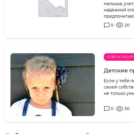
малыша, учит
надежной оп
предпочитают.
0
20
СОВЕТЫ РОДИТ
Детские п
Если у тебя п
своей собств
не только ум
0
50