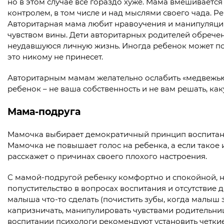
но в этом случае всё гораздо хуже. Мама вмешиваетс
контролем, в том числе и над мыслями своего чада. Реб
Авторитарная мама любит нравоучения и манипуляции
чувством вины. Дети авторитарных родителей обречен
неудавшуюся личную жизнь. Иногда ребенок может пой
это никому не принесет.
Авторитарным мамам желательно ослабить «медвежью х
ребенок – не ваша собственность и не вам решать, ка
Мама-подруга
Мамочка выбирает демократичный принцип воспитани
Мамочка не повышает голос на ребенка, а если такое 
расскажет о причинах своего плохого настроения.
С мамой-подругой ребенку комфортно и спокойной, н
попустительство в вопросах воспитания и отсутствие д
малыша что-то сделать (почистить зубы, когда малыш 
капризничать, манипулировать чувствами родительниц
воспитании психологи рекомендуют установить четки