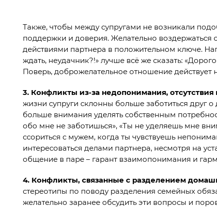
Также, чтобы между супругами не возникали подо
поддержки и доверия. Желательно воздержаться о
действиями партнера в положительном ключе. Напр
ждать, неудачник?!» лучше всё же сказать: «Дорогой
Поверь, доброжелательное отношение действует 
3.
Конфликты из-за недопонимания, отсутствия
жизни супруги склонны больше заботиться друг о 
больше внимания уделять собственным потребност
обо мне не заботишься», «Ты не уделяешь мне вним
ссориться с мужем, когда ты чувствуешь непоним
интересоваться делами партнера, несмотря на уст
общение в паре – гарант взаимопонимания и гар
4.
Конфликты, связанные с разделением домаш
стереотипы по поводу разделения семейных обяза
желательно заранее обсудить эти вопросы и поров