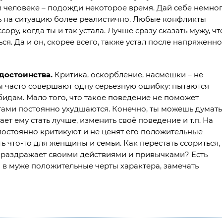
человеке – подожди некоторое время. Дай себе немно
ть на ситуацию более реалистично. Любые конфликты
ору, когда ты и так устала. Лучше сразу сказать мужу, чт
я. Да и он, скорее всего, также устал после напряженн
 достоинства.
Критика, оскорбление, насмешки – не
ы часто совершают одну серьезную ошибку: пытаются
идам. Мало того, что такое поведение не поможет
ами постоянно ухудшаются. Конечно, ты можешь думать
ет ему стать лучше, изменить своё поведение и т.п. На
а постоянно критикуют и не ценят его положительные
ть что-то для женщины и семьи. Как перестать ссориться,
но раздражает своими действиями и привычками? Есть
 в муже положительные черты характера, замечать