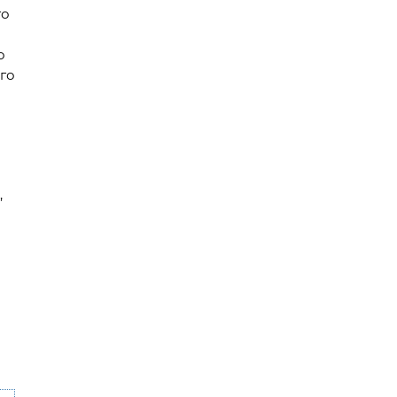
го
о
ого
,