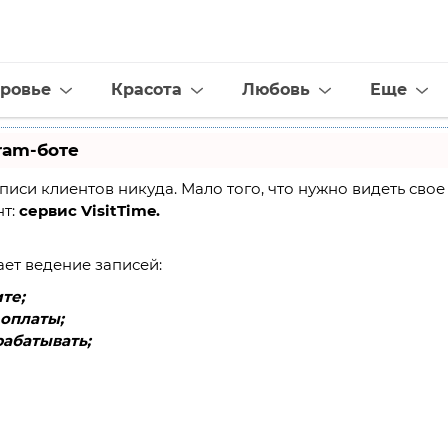
ровье
Красота
Любовь
Еще
ram-боте
 записи клиентов никуда. Мало того, что нужно видеть св
нт:
сервис VisitTime.
ает ведение записей:
те;
оплаты;
абатывать;