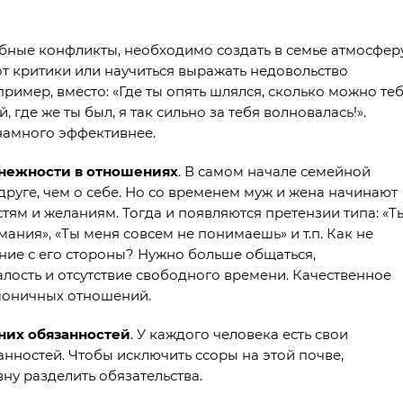
бные конфликты, необходимо создать в семье атмосфер
т критики или научиться выражать недовольство
имер, вместо: «Где ты опять шлялся, сколько можно те
, где же ты был, я так сильно за тебя волновалась!».
намного эффективнее.
 нежности в отношениях
. В самом начале семейной
друге, чем о себе. Но со временем муж и жена начинают
ям и желаниям. Тогда и появляются претензии типа: «Т
ания», «Ты меня совсем не понимаешь» и т.п. Как не
ание с его стороны? Нужно больше общаться,
алость и отсутствие свободного времени. Качественное
моничных отношений.
них обязанностей
. У каждого человека есть свои
нностей. Чтобы исключить ссоры на этой почве,
ну разделить обязательства.