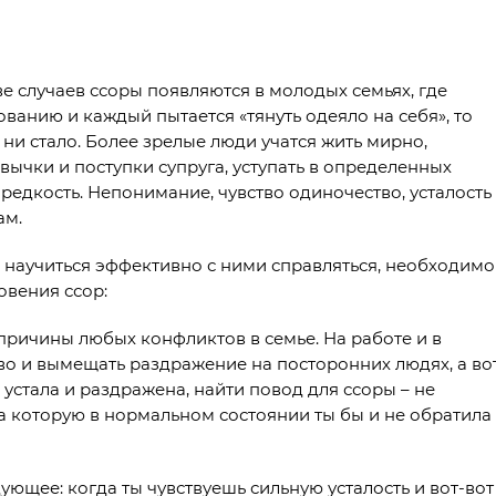
е случаев ссоры появляются в молодых семьях, где
ванию и каждый пытается «тянуть одеяло на себя», то
о ни стало. Более зрелые люди учатся жить мирно,
ычки и поступки супруга, уступать в определенных
 редкость. Непонимание, чувство одиночество, усталость
ам.
 научиться эффективно с ними справляться, необходимо
овения ссор:
причины любых конфликтов в семье. На работе и в
во и вымещать раздражение на посторонних людях, а во
 устала и раздражена, найти повод для ссоры – не
на которую в нормальном состоянии ты бы и не обратила
ющее: когда ты чувствуешь сильную усталость и вот-вот